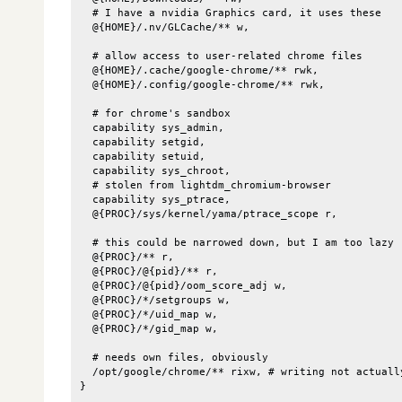
  # I have a nvidia Graphics card, it uses these

  @{HOME}/.nv/GLCache/** w,

  # allow access to user-related chrome files

  @{HOME}/.cache/google-chrome/** rwk,

  @{HOME}/.config/google-chrome/** rwk,

  # for chrome's sandbox

  capability sys_admin,

  capability setgid,

  capability setuid,

  capability sys_chroot,

  # stolen from lightdm_chromium-browser

  capability sys_ptrace,

  @{PROC}/sys/kernel/yama/ptrace_scope r,

  # this could be narrowed down, but I am too lazy

  @{PROC}/** r,

  @{PROC}/@{pid}/** r,

  @{PROC}/@{pid}/oom_score_adj w,

  @{PROC}/*/setgroups w,

  @{PROC}/*/uid_map w,

  @{PROC}/*/gid_map w,

  # needs own files, obviously

  /opt/google/chrome/** rixw, # writing not actuall