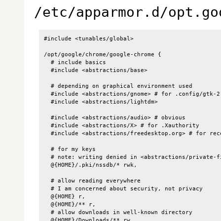
/etc/apparmor.d/opt.go
#include <tunables/global>

/opt/google/chrome/google-chrome {

  # include basics

  #include <abstractions/base>

  # depending on graphical environment used

  #include <abstractions/gnome> # for .config/gtk-2
  #include <abstractions/lightdm>

  #include <abstractions/audio> # obvious

  #include <abstractions/X> # for .Xauthority

  #include <abstractions/freedesktop.org> # for rec
  # for my keys

  # note: writing denied in <abstractions/private-fi
  @{HOME}/.pki/nssdb/* rwk,

  # allow reading everywhere

  # I am concerned about security, not privacy

  @{HOME} r,

  @{HOME}/** r,

  # allow downloads in well-known directory

  @{HOME}/Downloads/** rw,
