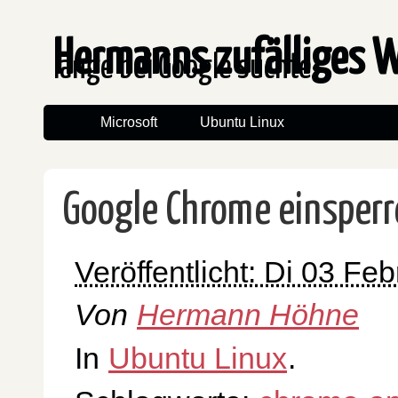
Hermanns zufälliges 
lange bei Google suchte
Microsoft
Ubuntu Linux
Google Chrome einsperr
Veröffentlicht: Di 03 Fe
Von
Hermann Höhne
In
Ubuntu Linux
.