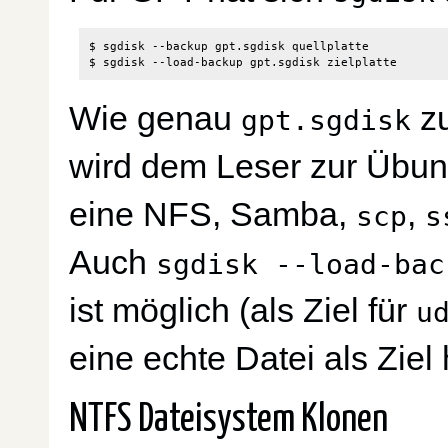
$ sgdisk --backup gpt.sgdisk quellplatte

Wie genau
zu
gpt.sgdisk
wird dem Leser zur Übun
eine NFS, Samba,
,
scp
s
Auch
sgdisk --load-bac
ist möglich (als Ziel für
u
eine echte Datei als Ziel
NTFS Dateisystem Klonen