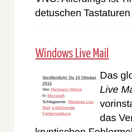
detuschen Tastature
Windows Live Mail
Das gl
Veröffentlicht: Do 15 Oktober
2015
Live Ma
Von
Hermann Höhne
In
Microsoft
.
vorinst
Schlagworte:
Windows Live
Mail
irreführende
Fehlermeldung
das Ver
kryptischen Fehlerm