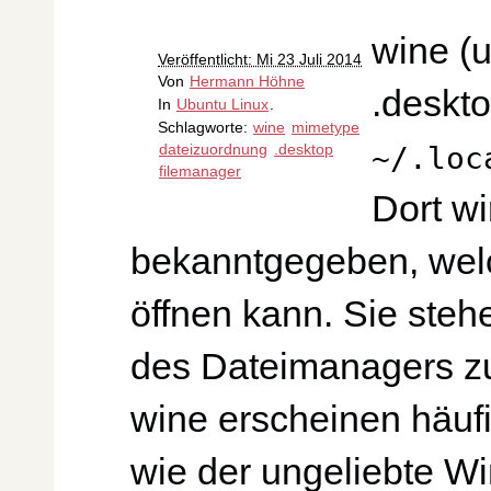
wine (
Veröffentlicht: Mi 23 Juli 2014
Von
Hermann Höhne
.deskto
In
Ubuntu Linux
.
Schlagworte:
wine
mimetype
dateizuordnung
.desktop
~/.loc
filemanager
Dort w
bekanntgegeben, wel
öffnen kann. Sie steh
des Dateimanagers zu
wine erscheinen häuf
wie der ungeliebte Wi