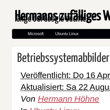
Hermanns zufälliges 
lange bei Google suchte
Microsoft
Ubuntu Linux
Betriebssystemabbilder
Veröffentlicht: Do 16 Apr
Aktualisiert: Sa 22 Aug
Von
Hermann Höhne