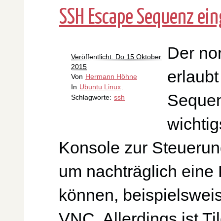
SSH Escape Sequenz ei
Der no
Veröffentlicht: Do 15 Oktober
2015
erlaubt
Von
Hermann Höhne
In
Ubuntu Linux
.
Sequen
Schlagworte:
ssh
wichtig
Konsole zur Steuerun
um nachträglich eine 
können, beispielswei
VNC. Allerdings ist T