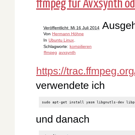
ffmpeg für Avxsynth od
Ausge
Veröffentlicht: Mi 16 Juli 2014
Von
Hermann Höhne
In
Ubuntu Linux
.
Schlagworte:
kompilieren
ffmpeg
avxsynth
https://trac.ffmpeg.o
verwendete ich
und danach