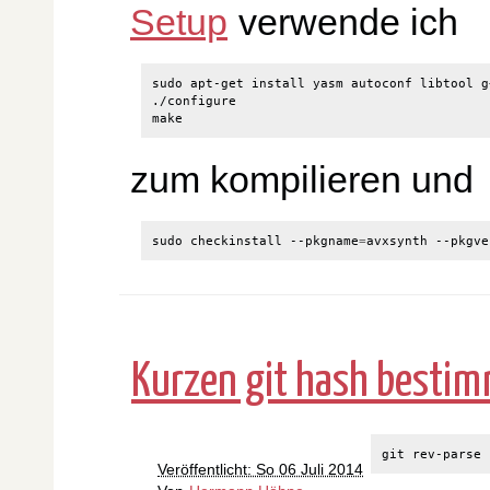
Setup
verwende ich
sudo apt-get install yasm autoconf libtool g
./configure

zum kompilieren und
sudo checkinstall --pkgname
=
avxsynth --pkgve
Kurzen git hash besti
Veröffentlicht: So 06 Juli 2014