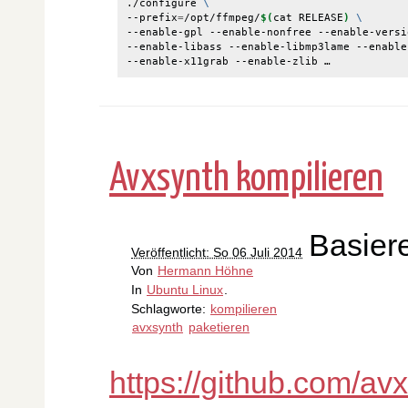
./configure 
\
--prefix
=
/opt/ffmpeg/
$(
cat RELEASE
)
\
--enable-gpl --enable-nonfree --enable-versi
--enable-libass --enable-libmp3lame --enable
--enable-x11grab --enable-zlib …
Avxsynth kompilieren
Basier
Veröffentlicht: So 06 Juli 2014
Von
Hermann Höhne
In
Ubuntu Linux
.
Schlagworte:
kompilieren
avxsynth
paketieren
https://github.com/av