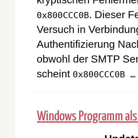
. Dieser F
0x800CCC0B
Versuch in Verbindun
Authentifizierung Nac
obwohl der SMTP Serv
scheint
0x800CCC0B …
Windows Programm als P