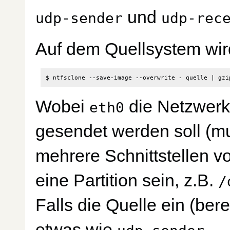
und
udp-sender
udp-rec
Auf dem Quellsystem wir
$ ntfsclone --save-image --overwrite - quelle 
|
 gzi
Wobei
die Netzwerksc
eth0
gesendet werden soll (m
mehrere Schnittstellen v
eine Partition sein, z.B.
/
Falls die Quelle ein (bere
etwas wie