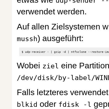
udp-sender -
verwendet werden.
Auf allen Zielsystemen wi
) ausgeführt:
mussh
$ udp-receiver - 
|
 gzip -d 
|
 ntfsclone --restore-im
Wobei
eine Partition
ziel
/dev/disk/by-label/WIN
Falls letzteres verwendet 
oder
gepr
blkid
fdisk -l