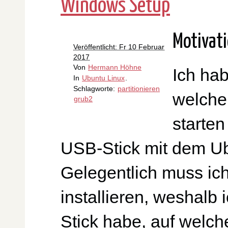
Windows Setup
Motivat
Veröffentlicht: Fr 10 Februar
2017
Von
Hermann Höhne
Ich ha
In
Ubuntu Linux
.
Schlagworte:
partitionieren
welche
grub2
starten
USB-Stick mit dem Ubu
Gelegentlich muss ic
installieren, weshalb
Stick habe, auf welc