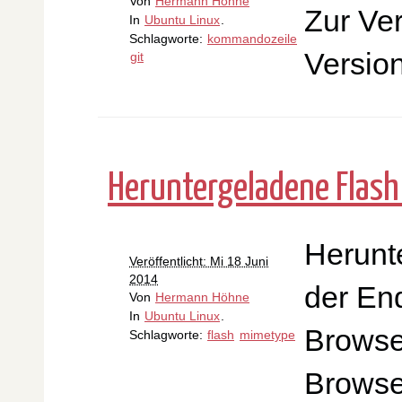
Von
Hermann Höhne
Zur Ve
In
Ubuntu Linux
.
Schlagworte:
kommandozeile
Versio
git
Heruntergeladene Flash 
Herunt
Veröffentlicht: Mi 18 Juni
2014
der En
Von
Hermann Höhne
In
Ubuntu Linux
.
Browse
Schlagworte:
flash
mimetype
Browse