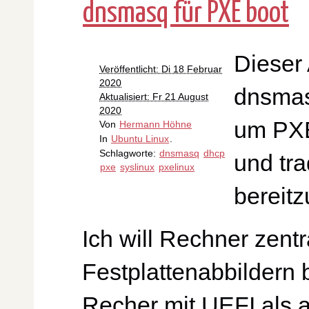
dnsmasq für PXE boot
Dieser 
Veröffentlicht: Di 18 Februar
2020
dnsmas
Aktualisiert: Fr 21 August
2020
um PXE
Von
Hermann Höhne
In
Ubuntu Linux
.
Schlagworte:
dnsmasq
dhcp
und tr
pxe
syslinux
pxelinux
bereitz
Ich will Rechner zentr
Festplattenabbildern 
Recher mit UEFI als a