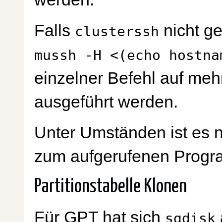
Falls
nicht ge
clusterssh
mussh -H <(echo hostna
einzelner Befehl auf meh
ausgeführt werden.
Unter Umständen ist es 
zum aufgerufenen Prog
Partitionstabelle Klonen
Für GPT hat sich
sgdisk