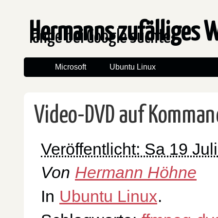
Hermanns zufälliges 
lange bei Google suchte
Microsoft
Ubuntu Linux
Video-DVD auf Kommando
Veröffentlicht: Sa 19 Jul
Von
Hermann Höhne
In
Ubuntu Linux
.