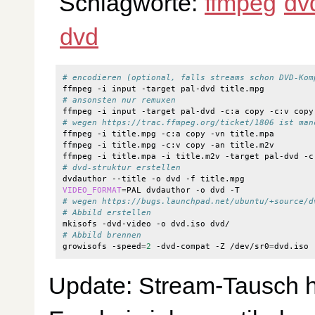
Schlagworte:
ffmpeg
dv
dvd
# encodieren (optional, falls streams schon DVD-Kom
# ansonsten nur remuxen
# wegen https://trac.ffmpeg.org/ticket/1806 ist man
ffmpeg -i title.mpg -c:a copy -vn title.mpa

ffmpeg -i title.mpg -c:v copy -an title.m2v

# dvd-struktur erstellen
VIDEO_FORMAT
=
# wegen https://bugs.launchpad.net/ubuntu/+source/d
# Abbild erstellen
# Abbild brennen
growisofs -speed
=
2
 -dvd-compat -Z /dev/sr0
=
Update: Stream-Tausch hil