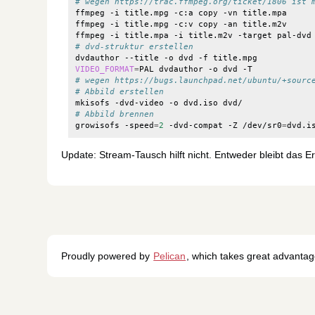
# wegen https://trac.ffmpeg.org/ticket/1806 ist 
ffmpeg -i title.mpg -c:a copy -vn title.mpa

ffmpeg -i title.mpg -c:v copy -an title.m2v

# dvd-struktur erstellen
VIDEO_FORMAT
=
# wegen https://bugs.launchpad.net/ubuntu/+sourc
# Abbild erstellen
# Abbild brennen
growisofs -speed
=
2
 -dvd-compat -Z /dev/sr0
=
Update: Stream-Tausch hilft nicht. Entweder bleibt das E
Proudly powered by
Pelican
, which takes great advanta