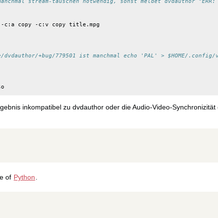
manchmal stream-tauschen notwendig, sonst meldet dvdauthor "ERR:
e/dvdauthor/+bug/779501 ist manchmal echo 'PAL' > $HOME/.config/
rgebnis inkompatibel zu dvdauthor oder die Audio-Video-Synchronizität g
ge of
Python
.