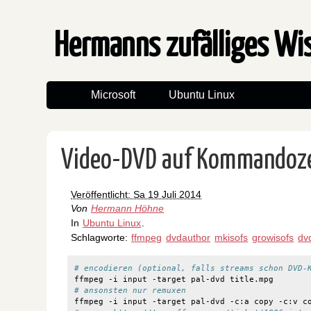
Hermanns zufälliges W
Microsoft
Ubuntu Linux
Video-DVD auf Kommandozei
Veröffentlicht: Sa 19 Juli 2014
Von
Hermann Höhne
In
Ubuntu Linux
.
Schlagworte:
ffmpeg
dvdauthor
mkisofs
growisofs
dv
# encodieren (optional, falls streams schon DVD-
# ansonsten nur remuxen