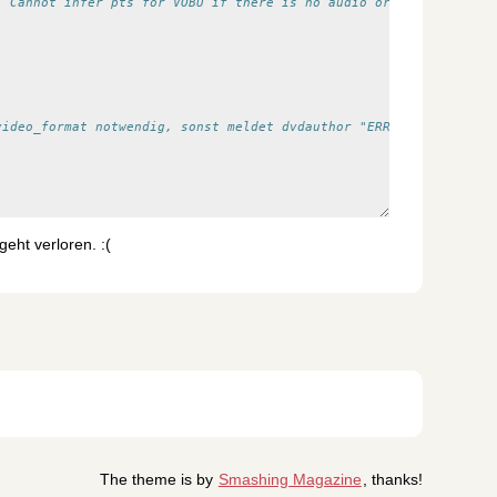
  Cannot infer pts for VOBU if there is no audio or video and it
video_format notwendig, sonst meldet dvdauthor "ERR: cannot dete
eht verloren. :(
The theme is by
Smashing Magazine
, thanks!