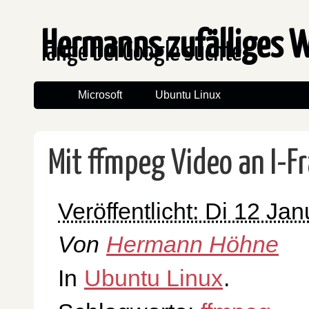
Hermanns zufälliges 
lange bei Google suchte
Microsoft
Ubuntu Linux
Mit ffmpeg Video an I-F
Veröffentlicht: Di 12 Ja
Von
Hermann Höhne
In
Ubuntu Linux
.