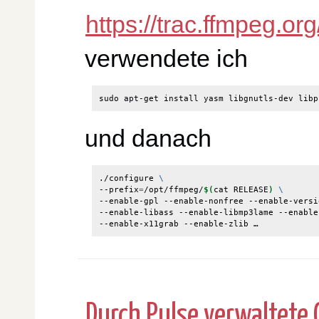
https://trac.ffmpeg.o
verwendete ich
und danach
./configure 
\
--prefix
=
/opt/ffmpeg/
$(
cat RELEASE
)
\
--enable-gpl --enable-nonfree --enable-versi
--enable-libass --enable-libmp3lame --enable
--enable-x11grab --enable-zlib …
Durch Pulse verwaltete