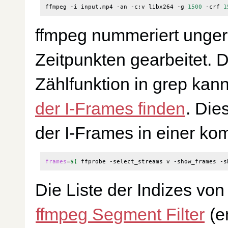
ffmpeg -i input.mp4 -an -c:v libx264 -g 
1500
 -crf 
1
ffmpeg nummeriert unger
Zeitpunkten gearbeitet.
Zählfunktion in grep ka
der I-Frames finden
. Die
der I-Frames in einer ko
frames
=
$(
 ffprobe -select_streams v -show_frames -s
Die Liste der Indizes vo
ffmpeg Segment Filter
(e