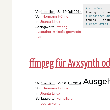
# encodieren (
Veröffentlicht: Sa 19 Juli 2014
# ansonsten nu
Von
Hermann Höhne
In
Ubuntu Linux
.
# wegen https:
Schlagworte:
ffmpeg
dvdauthor
mkisofs
growisofs
dvd
ffmpeg für Avxsynth od
Ausge
Veröffentlicht: Mi 16 Juli 2014
Von
Hermann Höhne
In
Ubuntu Linux
.
Schlagworte:
kompilieren
ffmpeg
avxsynth