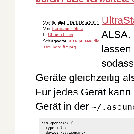
UltraSt
Veröffentlicht: Di 13 Mai 2014
Von
Hermann Höhne
ALSA. 
In
Ubuntu Linux
.
Schlagworte:
alsa
pulseaudio
lassen
asoundrc
ffmpeg
sodass
Geräte gleichzeitig a
Für jedes Gerät kann 
Gerät in der
~/.asoun
pcm.<pcmname> {

  type pulse

  device <devicename>
