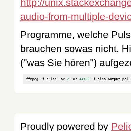
http://unix.stackexchang
audio-from-multiple-devi
Programme, welche Pulse 
brauchen sowas nicht. H
("was Sie hören") aufgez
ffmpeg -f pulse -ac 
2
 -ar 
44100
Proudly powered by
Peli