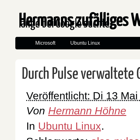
Hermanns zufälliges 
lange bei Google suchte
Microsoft
Ubuntu Linux
Durch Pulse verwaltete 
Veröffentlicht: Di 13 Ma
Von
Hermann Höhne
In
Ubuntu Linux
.