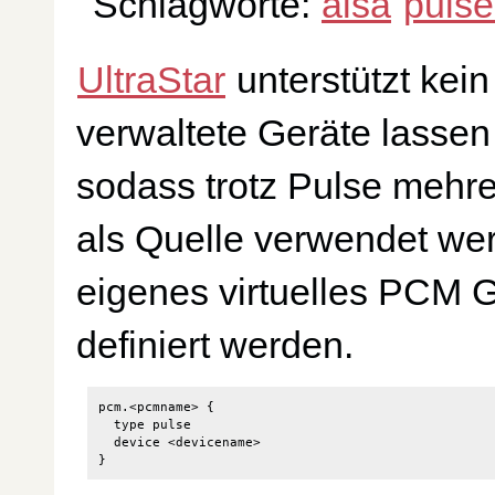
Schlagworte:
alsa
pulse
UltraStar
unterstützt kei
verwaltete Geräte lassen
sodass trotz Pulse mehre
als Quelle verwendet wer
eigenes virtuelles PCM G
definiert werden.
pcm.<pcmname> {

  type pulse

  device <devicename>
