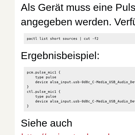
Als Gerät muss eine Pul
angegeben werden. Verf
pactl list short sources 
|
Ergebnisbeispiel:
pcm.pulse_mic1 {

    type pulse

    device alsa_input.usb-0d8c_C-Media_USB_Audio_De
}

ctl.pulse_mic1 {

    type pulse

    device alsa_input.usb-0d8c_C-Media_USB_Audio_De
Siehe auch