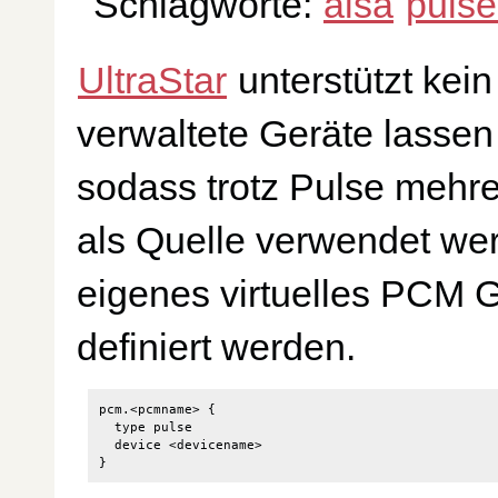
Schlagworte:
alsa
pulse
UltraStar
unterstützt kei
verwaltete Geräte lassen
sodass trotz Pulse mehre
als Quelle verwendet wer
eigenes virtuelles PCM G
definiert werden.
pcm.<pcmname> {

  type pulse

  device <devicename>
