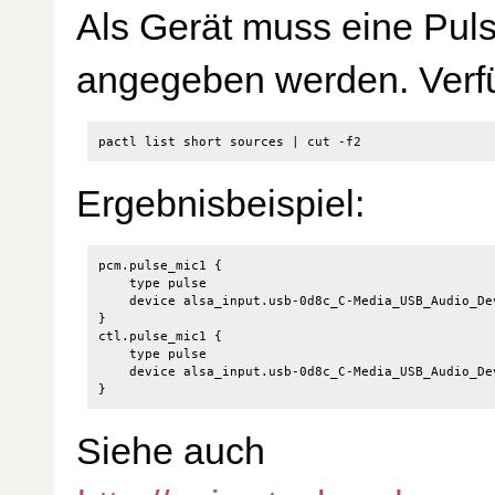
Als Gerät muss eine Pul
angegeben werden. Verf
pactl list short sources 
|
Ergebnisbeispiel:
pcm.pulse_mic1 {

    type pulse

    device alsa_input.usb-0d8c_C-Media_USB_Audio_De
}

ctl.pulse_mic1 {

    type pulse

    device alsa_input.usb-0d8c_C-Media_USB_Audio_De
Siehe auch