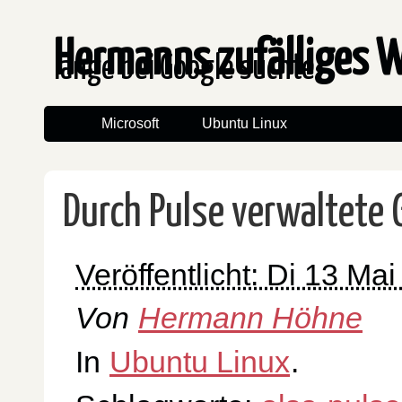
Hermanns zufälliges 
lange bei Google suchte
Microsoft
Ubuntu Linux
Durch Pulse verwaltete 
Veröffentlicht: Di 13 Ma
Von
Hermann Höhne
In
Ubuntu Linux
.