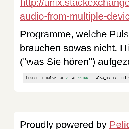
http://unix.stackexchang
audio-from-multiple-devi
Programme, welche Pulse 
brauchen sowas nicht. H
("was Sie hören") aufgez
ffmpeg -f pulse -ac 
2
 -ar 
44100
Proudly powered by
Peli