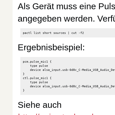
Als Gerät muss eine Pul
angegeben werden. Verf
pactl list short sources 
|
Ergebnisbeispiel:
pcm.pulse_mic1 {

    type pulse

    device alsa_input.usb-0d8c_C-Media_USB_Audio_De
}

ctl.pulse_mic1 {

    type pulse

    device alsa_input.usb-0d8c_C-Media_USB_Audio_De
Siehe auch