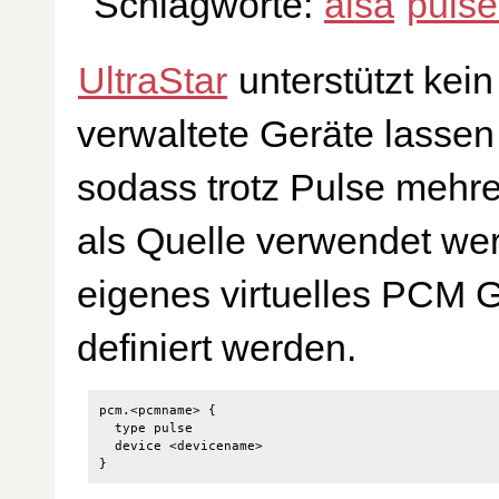
Schlagworte:
alsa
pulse
UltraStar
unterstützt kei
verwaltete Geräte lassen
sodass trotz Pulse mehre
als Quelle verwendet wer
eigenes virtuelles PCM G
definiert werden.
pcm.<pcmname> {

  type pulse

  device <devicename>
