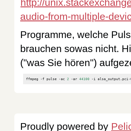
http://unix.stackexchang
audio-from-multiple-devi
Programme, welche Pulse 
brauchen sowas nicht. H
("was Sie hören") aufgez
ffmpeg -f pulse -ac 
2
 -ar 
44100
Proudly powered by
Peli