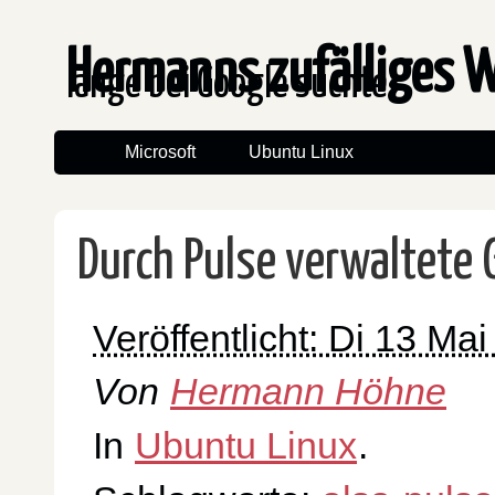
Hermanns zufälliges 
lange bei Google suchte
Microsoft
Ubuntu Linux
Durch Pulse verwaltete 
Veröffentlicht: Di 13 Ma
Von
Hermann Höhne
In
Ubuntu Linux
.