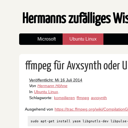
Hermanns zufälliges W
Microsoft
Ubuntu Linux
ffmpeg für Avxsynth oder U
Veröffentlicht: Mi 16 Juli 2014
Von
Hermann Höhne
In
Ubuntu Linux
.
Schlagworte:
kompilieren
ffmpeg
avxsynth
Ausgehend von
https://trac.ffmpeg.org/wiki/Compilatio