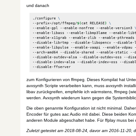
und danach
./configure 
\
--prefix
=
/opt/ffmpeg/
$(
cat RELEASE
)
\
--enable-gpl --enable-nonfree --enable-version3 
--enable-libass --enable-libmp3lame --enable-lib
--enable-x11grab --enable-zlib --enable-pthreads
--disable-librtmp --disable-libopencv --disable-
--enable-libpulse --enable-vaapi --enable-vdpau 
--arch
=
amd64 --disable-shared --enable-static --
--disable-outdev
=
alsa --disable-outdev
=
oss --dis
--disable-indev
=
alsa --disable-indev
=
oss --disab
zum Konfigurieren von ffmpeg. Dieses Kompilat hat Unter
avxsynth Scripte verarbeiten kann, muss avxsynth installie
libav zurückgreifen, empfehle ich wärmstens, ffmpeg (wi
werden. Avxsynth wiederum kann gegen die Systembiblio
Die oben genannte Konfiguration ist nicht minimal. Daher
Encoder für gutes aac Audio mit dabei. Diese beiden Ko
anderen Module abgeschaltet habe. Für ffplay muss bei 
Zuletzt getestet am 2018-08-24, davor am 2016-11-20, 