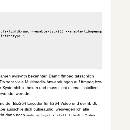
able-libfdk-aac --enable-libx265 --enable-libopenmpt 
\
libfreetype 
\
Namen avisynth bekannter. Damit ffmpeg tatsächlich
 Da sehr viele Multimedia-Anwendungen auf ffmpeg bzw.
 Systembibliotheken und muss nicht einmal installiert
erwendet weredn.
ind der libx264 Encoder für h264 Video und der libfdk
be ausschließlich pulseaudio, weswegen ich alle
ucht dann noch
.
sudo
apt-get
install
libsdl1.2-dev