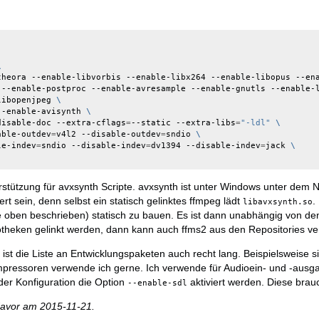
\
theora --enable-libvorbis --enable-libx264 --enable-libopus --en
 --enable-postproc --enable-avresample --enable-gnutls --enable-
libopenjpeg 
\
--enable-avisynth 
\
disable-doc --extra-cflags
=
--static --extra-libs
=
"-ldl"
\
able-outdev
=
v4l2 --disable-outdev
=
sndio 
\
le-indev
=
sndio --disable-indev
=
dv1394 --disable-indev
=
jack 
\
stützung für avxsynth Scripte. avxsynth ist unter Windows unter dem 
rt sein, denn selbst ein statisch gelinktes ffmpeg lädt
.
libavxsynth.so
e oben beschrieben) statisch zu bauen. Es ist dann unabhängig von den
theken gelinkt werden, dann kann auch ffms2 aus den Repositories v
 ist die Liste an Entwicklungspaketen auch recht lang. Beispielsweise s
mpressoren verwende ich gerne. Ich verwende für Audioein- und -ausga
der Konfiguration die Option
aktiviert werden. Diese bra
--enable-sdl
davor am 2015-11-21.