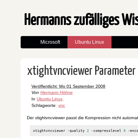
Hermanns zufälliges W
Microsoft
Ubuntu Linux
xtightvncviewer Parameter
Veröffentlicht: Mo 01 September 2008
Von
Hermann Höhne
In
Ubuntu Linux
.
Schlagworte:
vnc
Der xtightvncviewer passt die Kompression nicht automat
xtightvncviewer -quality 
2
 -compresslevel 
9
 -enc