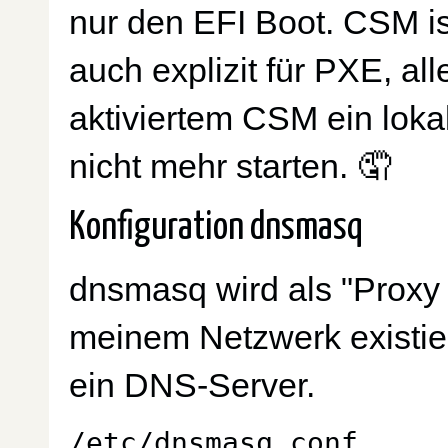
nur den EFI Boot. CSM ist
auch explizit für PXE, all
aktiviertem CSM ein lokal
nicht mehr starten. 🤦
Konfiguration dnsmasq
dnsmasq wird als "Proxy
meinem Netzwerk existie
ein DNS-Server.
/etc/dnsmasq.conf