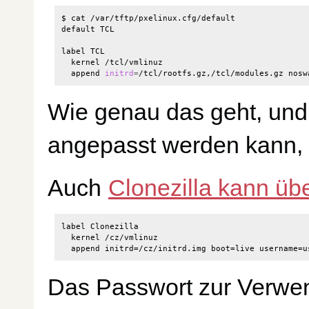
$ cat /var/tftp/pxelinux.cfg/default

default TCL

label TCL

  kernel /tcl/vmlinuz

  append 
initrd
=
Wie genau das geht, und
angepasst werden kann, 
Auch
Clonezilla kann ü
label Clonezilla

  kernel /cz/vmlinuz

Das Passwort zur Verwend