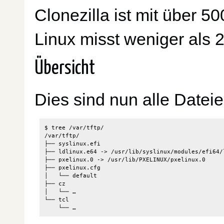
Clonezilla ist mit über 5
Linux misst weniger als 
Übersicht
Dies sind nun alle Datei
$ tree /var/tftp/

/var/tftp/

├── syslinux.efi

├── ldlinux.e64 -> /usr/lib/syslinux/modules/efi64/l
├── pxelinux.0 -> /usr/lib/PXELINUX/pxelinux.0

├── pxelinux.cfg

│   └── default

├── cz

│   └── …

└── tcl
