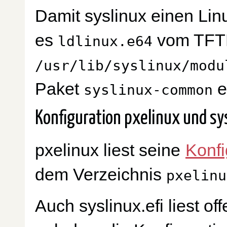
Damit syslinux einen Lin
es
vom TFTP 
ldlinux.e64
/usr/lib/syslinux/modu
Paket
e
syslinux-common
Konfiguration pxelinux und sy
pxelinux liest seine
Konfi
dem Verzeichnis
pxelinu
Auch syslinux.efi liest o