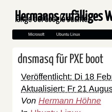
Hermanns zufälliges 
lange bei Google suchte
Microsoft
Ubuntu Linux
dnsmasq für PXE boot
Veröffentlicht: Di 18 Fe
Aktualisiert: Fr 21 Augu
Von
Hermann Höhne