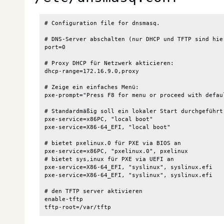
# Configuration file for dnsmasq.

# DNS-Server abschalten (nur DHCP und TFTP sind hier
port=0

# Proxy DHCP für Netzwerk akticieren:

dhcp-range=172.16.9.0,proxy

# Zeige ein einfaches Menü:

pxe-prompt="Press F8 for menu or proceed with defaul
# Standardmäßig soll ein lokaler Start durchgeführt 
pxe-service=x86PC, "local boot"

pxe-service=X86-64_EFI, "local boot"

# bietet pxelinux.0 für PXE via BIOS an

pxe-service=x86PC, "pxelinux.0", pxelinux

# bietet sys,inux für PXE via UEFI an

pxe-service=X86-64_EFI, "syslinux", syslinux.efi

pxe-service=X86-64_EFI, "syslinux", syslinux.efi

# den TFTP server aktivieren

enable-tftp
