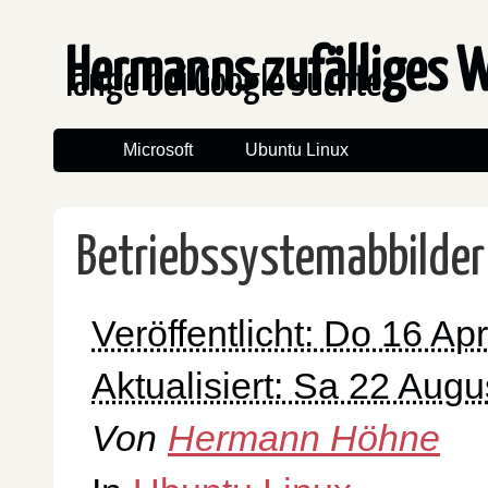
Hermanns zufälliges 
lange bei Google suchte
Microsoft
Ubuntu Linux
Betriebssystemabbilder
Veröffentlicht: Do 16 Apr
Aktualisiert: Sa 22 Aug
Von
Hermann Höhne