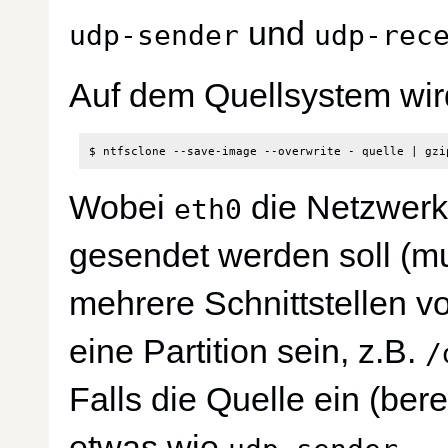
und
udp-sender
udp-rec
Auf dem Quellsystem wir
$ ntfsclone --save-image --overwrite - quelle 
|
 gzi
Wobei
die Netzwerksc
eth0
gesendet werden soll (m
mehrere Schnittstellen v
eine Partition sein, z.B.
/
Falls die Quelle ein (bere
etwas wie