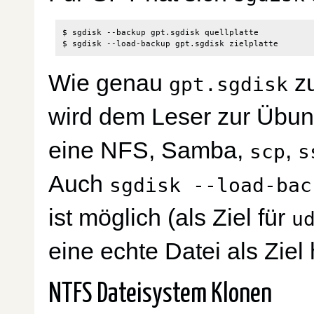
$ sgdisk --backup gpt.sgdisk quellplatte

Wie genau
zu
gpt.sgdisk
wird dem Leser zur Übun
eine NFS, Samba,
,
scp
s
Auch
sgdisk --load-bac
ist möglich (als Ziel für
u
eine echte Datei als Ziel
NTFS Dateisystem Klonen