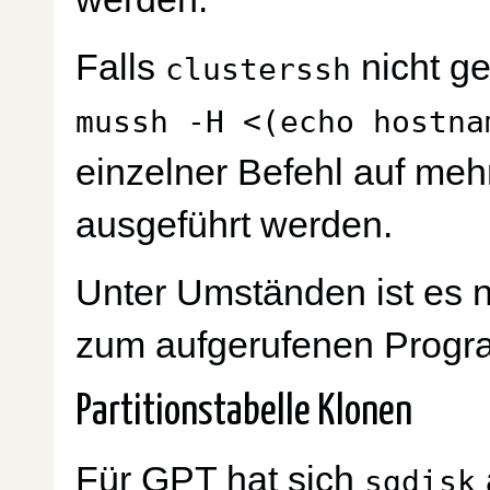
Falls
nicht ge
clusterssh
mussh -H <(echo hostna
einzelner Befehl auf meh
ausgeführt werden.
Unter Umständen ist es 
zum aufgerufenen Prog
Partitionstabelle Klonen
Für GPT hat sich
sgdisk