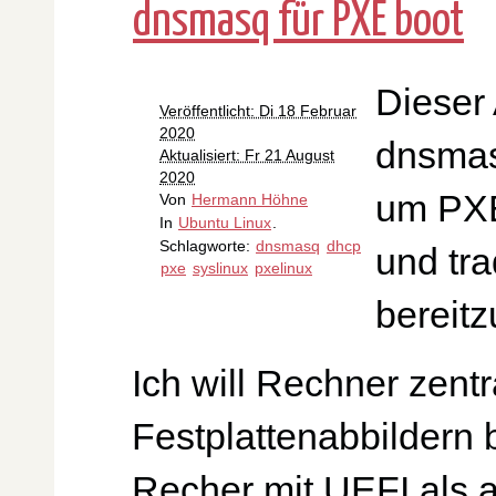
dnsmasq für PXE boot
Dieser 
Veröffentlicht: Di 18 Februar
2020
dnsmas
Aktualisiert: Fr 21 August
2020
um PXE
Von
Hermann Höhne
In
Ubuntu Linux
.
Schlagworte:
dnsmasq
dhcp
und tr
pxe
syslinux
pxelinux
bereitz
Ich will Rechner zentr
Festplattenabbildern 
Recher mit UEFI als a