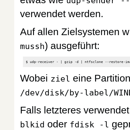
udp-sender -
verwendet werden.
Auf allen Zielsystemen wi
) ausgeführt:
mussh
$ udp-receiver - 
|
 gzip -d 
|
 ntfsclone --restore-im
Wobei
eine Partition
ziel
/dev/disk/by-label/WIN
Falls letzteres verwendet 
oder
gepr
blkid
fdisk -l