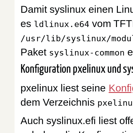
Damit syslinux einen Lin
es
vom TFTP 
ldlinux.e64
/usr/lib/syslinux/modu
Paket
e
syslinux-common
Konfiguration pxelinux und sy
pxelinux liest seine
Konfi
dem Verzeichnis
pxelinu
Auch syslinux.efi liest o