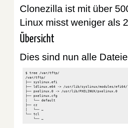
Clonezilla ist mit über 5
Linux misst weniger als 
Übersicht
Dies sind nun alle Datei
$ tree /var/tftp/

/var/tftp/

├── syslinux.efi

├── ldlinux.e64 -> /usr/lib/syslinux/modules/efi64/l
├── pxelinux.0 -> /usr/lib/PXELINUX/pxelinux.0

├── pxelinux.cfg

│   └── default

├── cz

│   └── …

└── tcl
