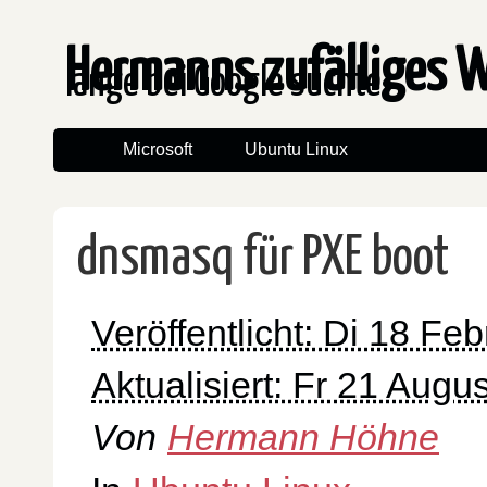
Hermanns zufälliges 
lange bei Google suchte
Microsoft
Ubuntu Linux
dnsmasq für PXE boot
Veröffentlicht: Di 18 Fe
Aktualisiert: Fr 21 Augu
Von
Hermann Höhne