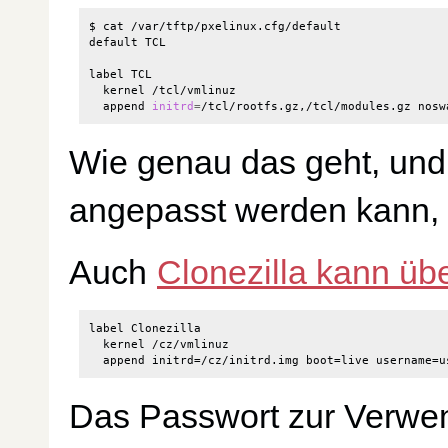
$ cat /var/tftp/pxelinux.cfg/default

default TCL

label TCL

  kernel /tcl/vmlinuz

  append 
initrd
=
Wie genau das geht, und
angepasst werden kann, 
Auch
Clonezilla kann ü
label Clonezilla

  kernel /cz/vmlinuz

Das Passwort zur Verwend