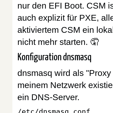
nur den EFI Boot. CSM ist
auch explizit für PXE, all
aktiviertem CSM ein lokal
nicht mehr starten. 🤦
Konfiguration dnsmasq
dnsmasq wird als "Proxy
meinem Netzwerk existie
ein DNS-Server.
/etc/dnsmasq.conf