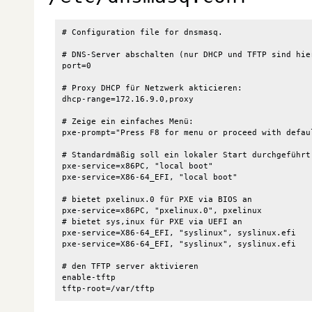
# Configuration file for dnsmasq.

# DNS-Server abschalten (nur DHCP und TFTP sind hier
port=0

# Proxy DHCP für Netzwerk akticieren:

dhcp-range=172.16.9.0,proxy

# Zeige ein einfaches Menü:

pxe-prompt="Press F8 for menu or proceed with defaul
# Standardmäßig soll ein lokaler Start durchgeführt 
pxe-service=x86PC, "local boot"

pxe-service=X86-64_EFI, "local boot"

# bietet pxelinux.0 für PXE via BIOS an

pxe-service=x86PC, "pxelinux.0", pxelinux

# bietet sys,inux für PXE via UEFI an

pxe-service=X86-64_EFI, "syslinux", syslinux.efi

pxe-service=X86-64_EFI, "syslinux", syslinux.efi

# den TFTP server aktivieren

enable-tftp
