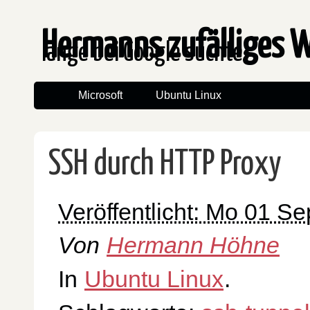
Hermanns zufälliges 
lange bei Google suchte
Microsoft
Ubuntu Linux
SSH durch HTTP Proxy
Veröffentlicht: Mo 01 S
Von
Hermann Höhne
In
Ubuntu Linux
.