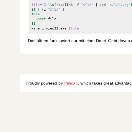
file
=
"Z:\\
$(
readlink -f 
"
${
1
}
"
|
 sed 
's/\//\\/g'
if
[
 -z 
"
${
1
}
"
]
then
unset
fi
wine i_view32.exe 
$file
. Das öffnen funktioniert nur mit einer Datei. Geht davon 
Proudly powered by
Pelican
, which takes great advanta