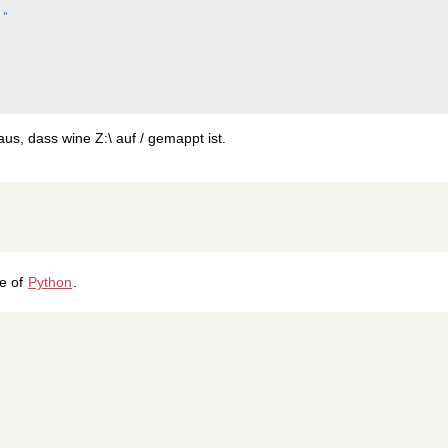
)
"
aus, dass wine Z:\ auf / gemappt ist.
ge of
Python
.