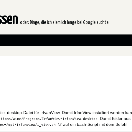
issen
oder: Dinge, die ich ziemlich lange bei Google suchte
ie .desktop-Datei für IrfvanView. Damit IrfanView installiert werden kan
. Damit Bilder au
ations/wine/Programs/IrfanView/IrfanView.desktop
auf ein bash-Script mit dem Befehl
xec=/opt/irfanview/i_view.sh
%f