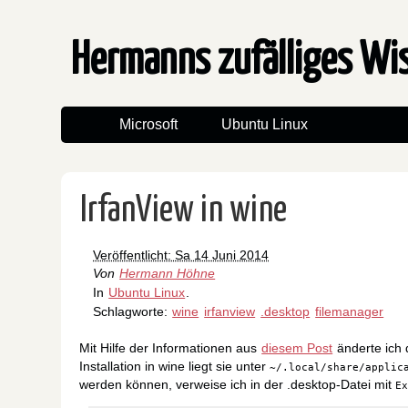
Hermanns zufälliges W
Microsoft
Ubuntu Linux
IrfanView in wine
Veröffentlicht: Sa 14 Juni 2014
Von
Hermann Höhne
In
Ubuntu Linux
.
Schlagworte:
wine
irfanview
.desktop
filemanager
Mit Hilfe der Informationen aus
diesem Post
änderte ich d
Installation in wine liegt sie unter
~/.local/share/applic
werden können, verweise ich in der .desktop-Datei mit
E