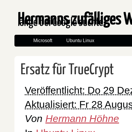
Hermanns zufälliges 
lange bei Google suchte
Microsoft
Ubuntu Linux
Ersatz für TrueCrypt
Veröffentlicht: Do 29 
Aktualisiert: Fr 28 Augu
Von
Hermann Höhne