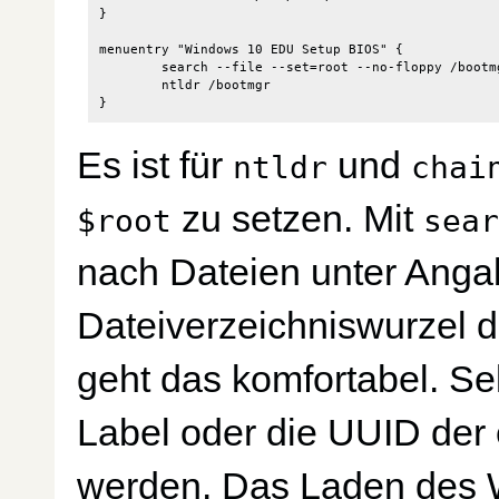
}

menuentry "Windows 10 EDU Setup BIOS" {

        search --file --set=root --no-floppy /bootmg
        ntldr /bootmgr

Es ist für
und
ntldr
chai
zu setzen. Mit
$root
sea
nach Dateien unter Angab
Dateiverzeichniswurzel de
geht das komfortabel. Se
Label oder die UUID der 
werden. Das Laden des 