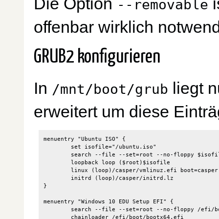
Die Option
i
--removable
offenbar wirklich notwend
GRUB2 konfigurieren
In
liegt 
/mnt/boot/grub
erweitert um diese Einträ
menuentry "Ubuntu ISO" {

        set isofile="/ubuntu.iso"

        search --file --set=root --no-floppy $isofil
        loopback loop ($root)$isofile

        linux (loop)/casper/vmlinuz.efi boot=casper
        initrd (loop)/casper/initrd.lz

}

menuentry "Windows 10 EDU Setup EFI" {

        search --file --set=root --no-floppy /efi/bo
        chainloader /efi/boot/bootx64.efi
