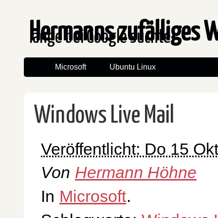
Hermanns zufälliges 
lange bei Google suchte
Microsoft
Ubuntu Linux
Windows Live Mail
Veröffentlicht: Do 15 O
Von
Hermann Höhne
In
Microsoft
.